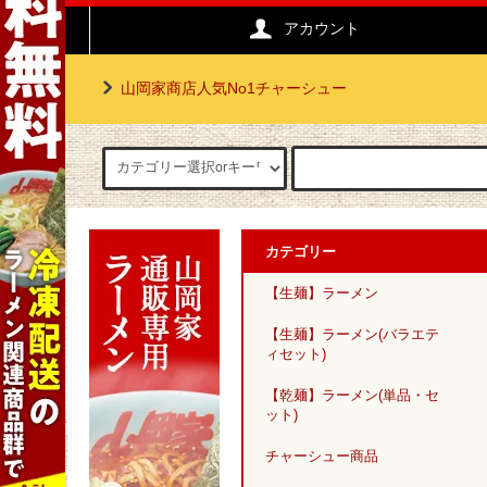
アカウント
山岡家商店人気No1チャーシュー
カテゴリー
【生麺】ラーメン
【生麺】ラーメン(バラエテ
ィセット)
【乾麺】ラーメン(単品・セ
ット)
チャーシュー商品