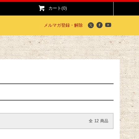
カート(0)
メルマガ登録・解除
全
12
商品