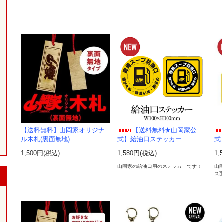
【送料無料】山岡家オリジナ
【送料無料★山岡家公
ル木札(裏面無地)
式】給油口ステッカー
式
1,500円(税込)
1,580円(税込)
1,
山岡家の給油口用のステッカーです！
山
ス