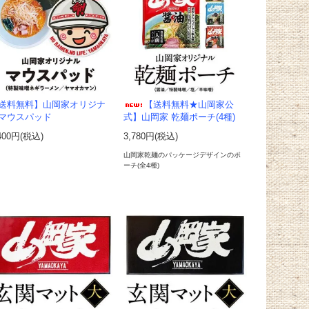
送料無料】山岡家オリジナ
【送料無料★山岡家公
マウスパッド
式】山岡家 乾麺ポーチ(4種)
400円(税込)
3,780円(税込)
山岡家乾麺のパッケージデザインのポ
ーチ(全4種)