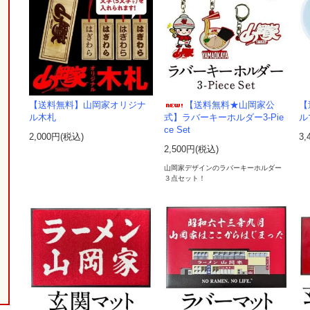
【送料無料】山岡家オリジナ
【送料無料★山岡家公
【
ル木札
式】ラバーキーホルダー3-Pie
ル
ce Set
2,000円(税込)
3,
2,500円(税込)
山岡家デザインのラバーキーホルダー
３点セット！