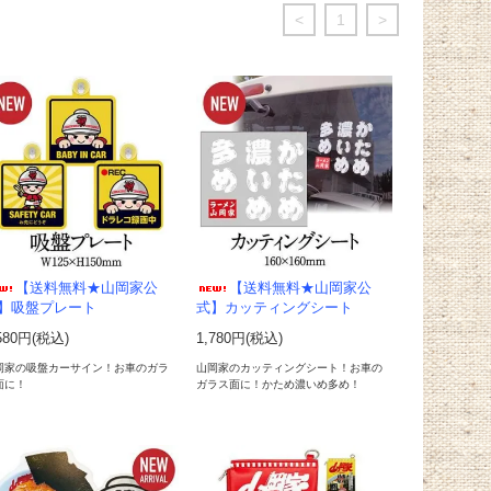
<
1
>
【送料無料★山岡家公
【送料無料★山岡家公
】吸盤プレート
式】カッティングシート
580円(税込)
1,780円(税込)
岡家の吸盤カーサイン！お車のガラ
山岡家のカッティングシート！お車の
面に！
ガラス面に！かため濃いめ多め！