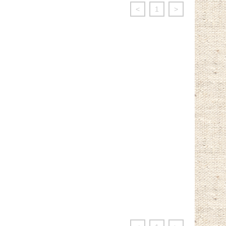
<
1
>