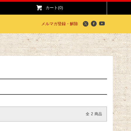
カート(0)
メルマガ登録・解除
全
2
商品