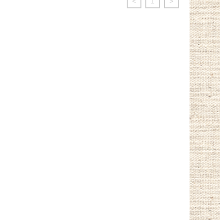
<
1
>