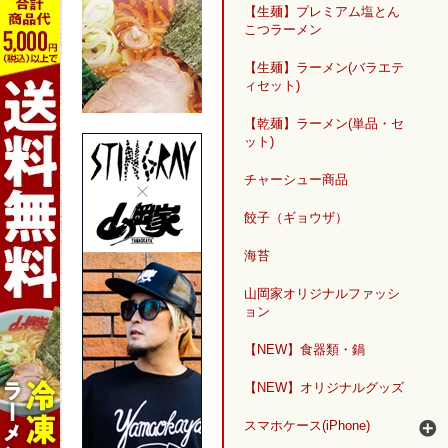
【生麺】プレミアム塩とん
こつラーメン
【生麺】ラーメン(バラエテ
ィセット)
【乾麺】ラーメン(単品・セ
ット)
チャーシュー商品
餃子（ギョウザ）
海苔
山岡家オリジナルファッシ
ョン
【NEW】食器類・鍋
【NEW】オリジナルグッズ
スマホケース(iPhone)