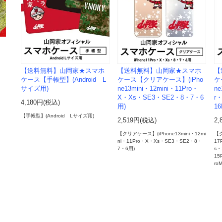
【送料無料】山岡家★スマホ
【送料無料】山岡家★スマホ
【
ケース【手帳型】(Android L
ケース【クリアケース】(iPho
ケ
サイズ用)
ne13mini・12mini・11Pro・
ne
X・Xs・SE3・SE2・8・7・6
r・
4,180円(税込)
用)
16
【手帳型】(Android Lサイズ用)
2,519円(税込)
2,
【クリアケース】(iPhone13mini・12mi
【ク
ni・11Pro・X・Xs・SE3・SE2・8・
17
7・6用)
s・
15
ro