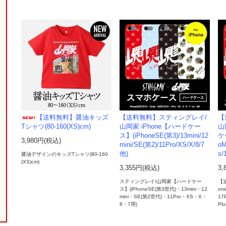
【送料無料】醤油キッズ
【送料無料】スティングレイ/
【
Tシャツ(80-160(XS)cm)
山岡家 iPhone【ハードケー
山
ス】(iPhoneSE(第3)/13mini/12
ケー
3,980円(税込)
mini/SE(第2)/11Pro/XS/X/8/7
oM
他)
s/
醤油デザインのキッズTシャツ(80-160
(XS)cm)
3,355円(税込)
3,
スティングレイ/山岡家【ハードケー
【
ス】(iPhoneSE(第3世代)・13mini・12
on
mini・SE(第2世代)・11Pro・XS・X・
17P
8・7用)
Pl