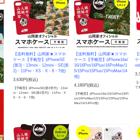
【送料無料】山岡家★スマホ
【送料無料】山岡家★スマホ
【
ケース【手帳型】(iPhoneSE
ケース【手帳型】(iPhone16e/
ケ
(第3)・13mini・12mini・SE(第
16/16Pro/16Plus/16ProMax/1
oi
2)・11Pro・XS・X・8・7他)
5/15Pro/15Plus/15ProMax/14
3,
他)
3,630円(税込)
【
4,180円(税込)
で
【手帳型】(iPhoneSE(第3世代)・13mi
ni・12mini・SE(第2世代)・11Pro・X
【手帳型】(iPhone16e/16/16Pro/16Pl
S・X・8・7用)
us/16ProMax/15/15Pro/15Plus/15Pro
Max/14/14Pro他)