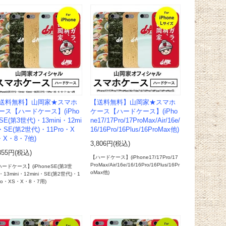
送料無料】山岡家★スマホ
【送料無料】山岡家★スマホ
ース【ハードケース】(iPho
ケース【ハードケース】(iPho
SE(第3世代)・13mini・12mi
ne17/17Pro/17ProMax/Air/16e/
i・SE(第2世代)・11Pro・X
16/16Pro/16Plus/16ProMax他)
・X・8・7他)
3,806円(税込)
355円(税込)
【ハードケース】(iPhone17/17Pro/17
ProMax/Air/16e/16/16Pro/16Plus/16Pr
ードケース】(iPhoneSE(第3世
oMax他)
・13mini・12mini・SE(第2世代)・1
ro・XS・X・8・7用)