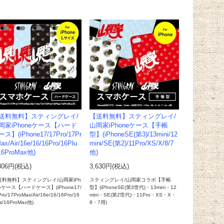
送料無料】スティングレイ/
【送料無料】スティングレイ/
岡家iPhoneケース【ハード
山岡家iPhoneケース【手帳
ス】(iPhone17/17Pro/17Pr
型】(iPhoneSE(第3)/13mini/12
ax/Air/16e/16/16Pro/16Plu
mini/SE(第2)/11Pro/XS/X/8/7
16ProMax他)
他)
806円(税込)
3,630円(税込)
送料無料】スティングレイ/山岡家iPh
スティングレイ/山岡家コラボ【手帳
eケース【ハードケース】(iPhone17/
型】(iPhoneSE(第3世代)・13mini・12
ro/17ProMax/Air/16e/16/16Pro/16
mini・SE(第2世代)・11Pro・XS・X・
us/16ProMax他)
8・7用)