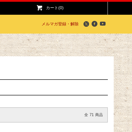
カート(0)
メルマガ登録・解除
全
71
商品