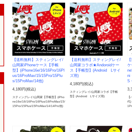
【送料無料】スティングレイ/
【送料無料】スティングレイ/
【
山岡家iPhoneケース【手帳
山岡家コラボ★Andoroidケー
ケ
型】(iPhone16e/16/16Pro/16Pl
ス【手帳型】(Android Lサイ
ne
us/16ProMax/15/15Pro/15Plu
ズ用)
n
s/15ProMax/14他)
S
4,180円(税込)
4,180円(税込)
3,
スティングレイ/山岡家コラボ【手帳
型】(Android Lサイズ用)
スティングレイ/山岡家【手帳型】(iPho
【ハ
ne16e/16/16Pro/16Plus/16ProMax/15/
代)
15Pro/15Plus/15ProMax/14/14Pro他)
1P