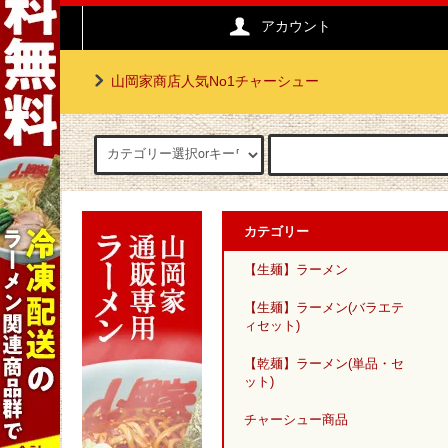
アカウント
山岡家商店人気No1チャーシュー
カテゴリー
【生麺】ラーメン
【生麺】ラーメン(バラエテ
ィセット)
【乾麺】ラーメン(単品・セ
ット)
チャーシュー商品