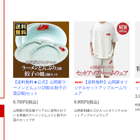
【送料無料★公式】山岡家ラ
【送料無料】山岡家オリ
ーメンどんぶり(2個)＆餃子の
ジナルセットアップルームウ
ッズ
皿(2個)セット
ェア
3,
8,700円(税込)
9,800円(税込)
特
160
山岡家の実店舗でリアルに使用されて
山岡家刺繍ロゴが入ったオリジナルセ
いる青磁のラーメンどんぶりと餃子の
ットアップルームウェア
皿のセットです