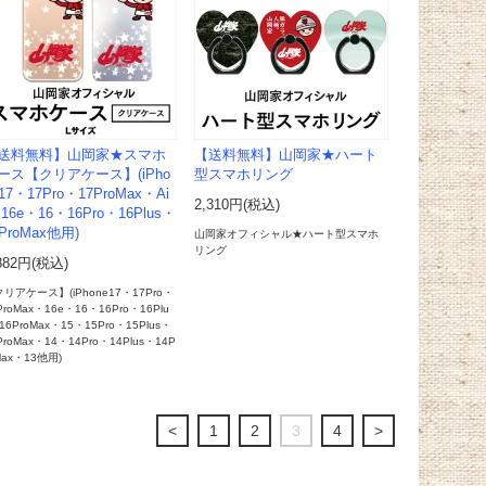
送料無料】山岡家★スマホ
【送料無料】山岡家★ハート
ース【クリアケース】(iPho
型スマホリング
17・17Pro・17ProMax・Ai
2,310円(税込)
16e・16・16Pro・16Plus・
ProMax他用)
山岡家オフィシャル★ハート型スマホ
リング
882円(税込)
リアケース】(iPhone17・17Pro・
ProMax・16e・16・16Pro・16Plu
16ProMax・15・15Pro・15Plus・
ProMax・14・14Pro・14Plus・14P
Max・13他用)
<
1
2
3
4
>