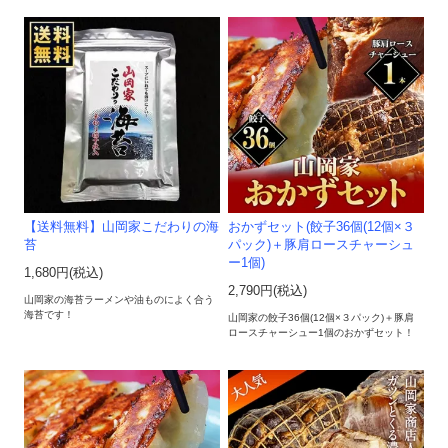
【送料無料】山岡家こだわりの海
おかずセット(餃子36個(12個×３
苔
パック)＋豚肩ロースチャーシュ
ー1個)
1,680円(税込)
2,790円(税込)
山岡家の海苔ラーメンや油ものによく合う
海苔です！
山岡家の餃子36個(12個×３パック)＋豚肩
ロースチャーシュー1個のおかずセット！