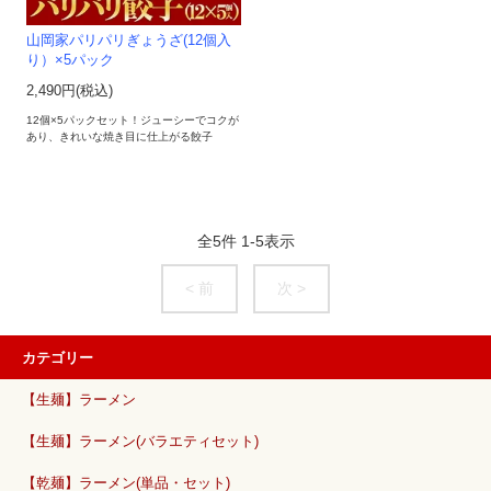
山岡家パリパリぎょうざ(12個入
り）×5パック
2,490円(税込)
12個×5パックセット！ジューシーでコクが
あり、きれいな焼き目に仕上がる餃子
全
5
件
1
-
5
表示
< 前
次 >
カテゴリー
【生麺】ラーメン
【生麺】ラーメン(バラエティセット)
【乾麺】ラーメン(単品・セット)