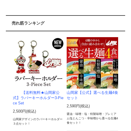
売れ筋ランキング
【送料無料★山岡家公
山岡家【公式】選べる生麺4食
式】ラバーキーホルダー3-Pie
セット
ce Set
2,590円(税込)
2,500円(税込)
醤油・味噌・塩・特製味噌・プレミア
ム塩とんこつ・辛味噌から選べる生麺4
山岡家デザインのラバーキーホルダー
食セット！
３点セット！