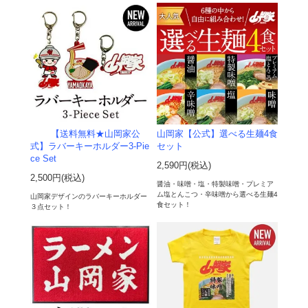
【送料無料★山岡家公
山岡家【公式】選べる生麺4食
式】ラバーキーホルダー3-Pie
セット
ce Set
2,590円(税込)
2,500円(税込)
醤油・味噌・塩・特製味噌・プレミア
ム塩とんこつ・辛味噌から選べる生麺4
山岡家デザインのラバーキーホルダー
食セット！
３点セット！