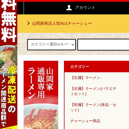
アカウント
山岡家商店人気No1チャーシュー
カテゴリー
【生麺】ラーメン
【生麺】ラーメン(バラエテ
ィセット)
【乾麺】ラーメン(単品・セ
ット)
チャーシュー商品