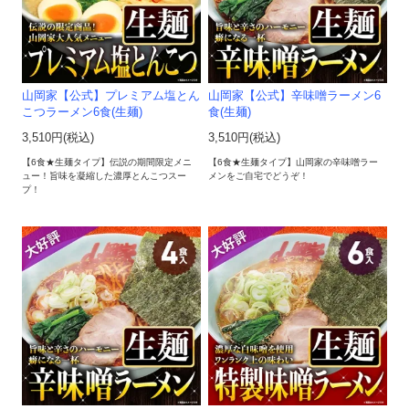
山岡家【公式】プレミアム塩とん
山岡家【公式】辛味噌ラーメン6
こつラーメン6食(生麺)
食(生麺)
3,510円(税込)
3,510円(税込)
【6食★生麺タイプ】伝説の期間限定メニ
【6食★生麺タイプ】山岡家の辛味噌ラー
ュー！旨味を凝縮した濃厚とんこつスー
メンをご自宅でどうぞ！
プ！