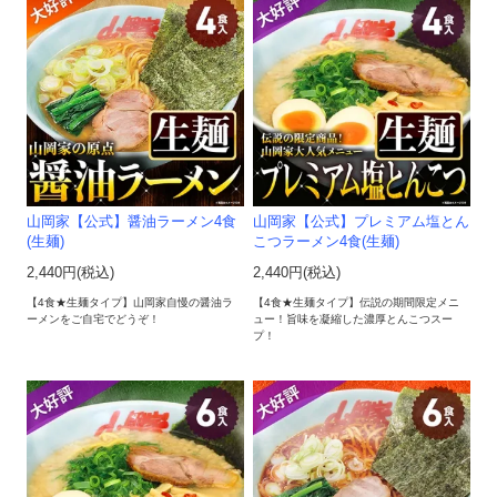
山岡家【公式】醤油ラーメン4食
山岡家【公式】プレミアム塩とん
(生麺)
こつラーメン4食(生麺)
2,440円(税込)
2,440円(税込)
【4食★生麺タイプ】山岡家自慢の醤油ラ
【4食★生麺タイプ】伝説の期間限定メニ
ーメンをご自宅でどうぞ！
ュー！旨味を凝縮した濃厚とんこつスー
プ！