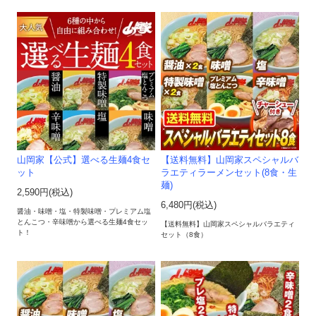
山岡家【公式】選べる生麺4食セ
【送料無料】山岡家スペシャルバ
ット
ラエティラーメンセット(8食・生
麺)
2,590円(税込)
6,480円(税込)
醤油・味噌・塩・特製味噌・プレミアム塩
とんこつ・辛味噌から選べる生麺4食セッ
【送料無料】山岡家スペシャルバラエティ
ト！
セット（8食）